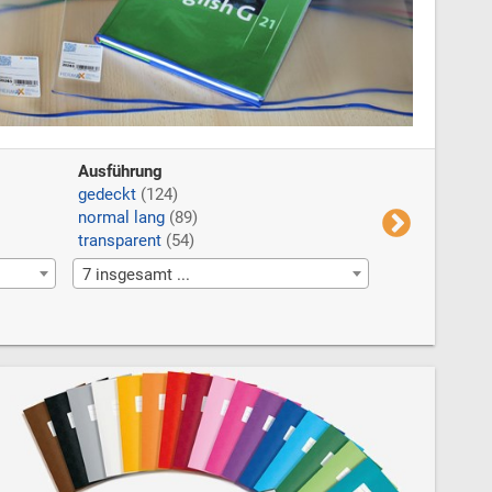
Ausführung
Inhalt
gedeckt
(124)
1 Stück
(229)
normal lang
(89)
3 Blatt
(30)
transparent
(54)
10er Pack
(40
7 insgesamt ...
9 insgesamt .