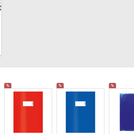
%
%
%