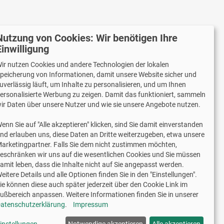
Nutzung von Cookies: Wir benötigen Ihre
Einwilligung
Wir versenden mit
ir nutzen Cookies und andere Technologien der lokalen
peicherung von Informationen, damit unsere Website sicher und
uverlässig läuft, um Inhalte zu personalisieren, und um Ihnen
ersonalisierte Werbung zu zeigen. Damit das funktioniert, sammeln
Lieferung auch an Packstationen und Postfilialen
ir Daten über unsere Nutzer und wie sie unsere Angebote nutzen.
Samstagszustellung
enn Sie auf "Alle akzeptieren" klicken, sind Sie damit einverstanden
nd erlauben uns, diese Daten an Dritte weiterzugeben, etwa unsere
arketingpartner. Falls Sie dem nicht zustimmen möchten,
eschränken wir uns auf die wesentlichen Cookies und Sie müssen
amit leben, dass die Inhalte nicht auf Sie angepasst werden.
2 Jahre Gewährleistung
eitere Details und alle Optionen finden Sie in den "Einstellungen".
ie können diese auch später jederzeit über den Cookie Link im
ußbereich anpassen. Weitere Informationen finden Sie in unserer
schriftliche Erlaubnis weiterverwendet werden.
atenschutzerklärung
.
Impressum
hshop