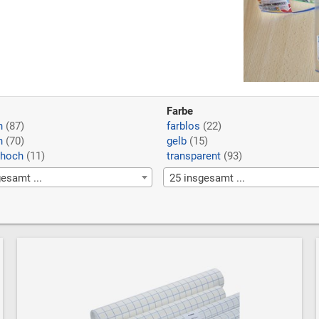
Farbe
h
(87)
farblos
(22)
h
(70)
gelb
(15)
hoch
(11)
transparent
(93)
esamt ...
25 insgesamt ...