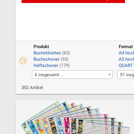
Produkt
Format
Buchetiketten
(63)
A4 hoc
Buchschoner
(93)
A5 hoc
Heftschoner
(179)
QUART 
6 insgesamt ...
51 insg
352 Artikel