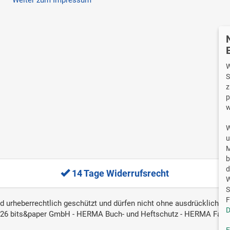
W
S
z
p
w
W
u
M
b
d
14 Tage Widerrufsrecht
W
S
F
ind urheberrechtlich geschützt und dürfen nicht ohne ausdrückliche, 
D
26 bits&paper GmbH - HERMA Buch- und Heftschutz - HERMA Fac