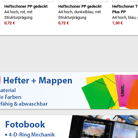
Heftschoner PP gedeckt
Heftschoner PP gedeckt
Heftschoner T
A4 hoch, rot, mit
A4 hoch, dunkelblau, mit
Plus PP
Strukturprägung
Strukturprägung
A4 hoch, blau,
0,72 €
0,72 €
1,30 €