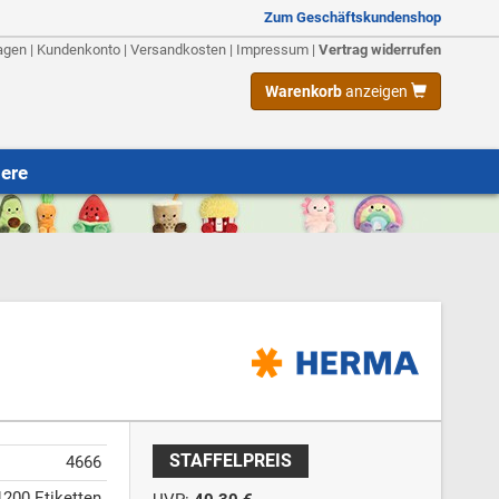
Zum Geschäftskundenshop
agen
|
Kundenkonto
|
Versandkosten
|
Impressum
|
Vertrag widerrufen
Warenkorb
anzeigen
iere
STAFFELPREIS
4666
1200 Etiketten