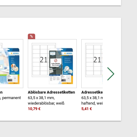
%
en
Ablösbare Adressetiketten
Adressetiketten
A
m, permanent
63,5 x 38,1 mm,
63,5 x 38,1 mm, permanent
9
wiederablösbar, weiß
haftend, weiß
w
10,79 €
5,41 €
1