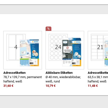
%
Adressetiketten
Ablösbare Etiketten
Adressetikett
78,7 x 139,7 mm, permanent
Ø 40 mm, wiederablösbar,
63,5 x 38,1 m
haftend, weiß
weiß, rund
haftend, weiß
31,60 €
10,79 €
11,48 €