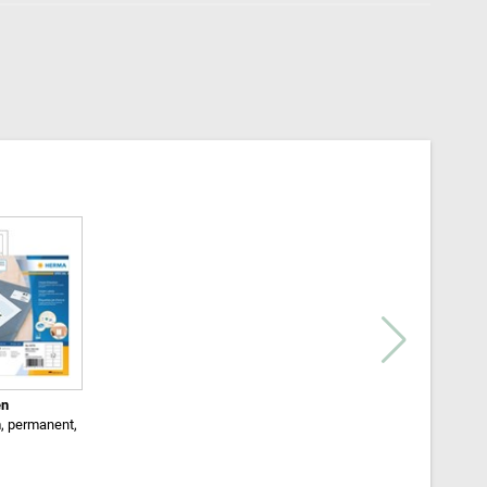
en
, permanent,