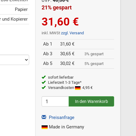
UVP:
40,30 €
21% gespart
Papier
31,60 €
er und Kopierer
inkl. MWSt
zzgl. Versand
Ab 1
31,60 €
Ab 3
30,65 €
3% gespart
Ab 5
30,02 €
5% gespart
sofort lieferbar
Lieferzeit 1-3 Tage*
Versandkosten
: 4,95 €
Preisanfrage
Made in Germany