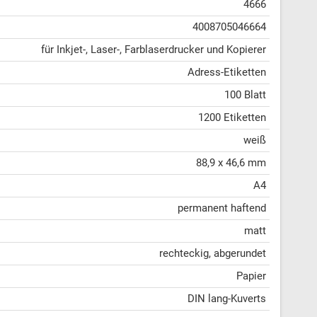
4666
4008705046664
für Inkjet-, Laser-, Farblaserdrucker und Kopierer
Adress-Etiketten
100 Blatt
1200 Etiketten
weiß
88,9 x 46,6 mm
A4
permanent haftend
matt
rechteckig, abgerundet
Papier
DIN lang-Kuverts