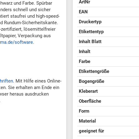
ArtNr
chwarz und Farbe. Spürbar
onders schnell und sicher
EAN
iert staufrei und high-speed-
Druckertyp
und Rundum-Sicherheitskante.
rtifiziert, lösemittelfreier
Etikettentyp
Altpapier, Verpackung aus
Inhalt Blatt
ma.de/software
.
Inhalt
Farbe
Etikettengröße
hriften
. Mit Hilfe eines Online-
Bogengröße
ten. Sie erhalten am Ende ein
Kleberart
wser heraus ausdrucken
.
Oberfläche
Form
Material
geeignet für