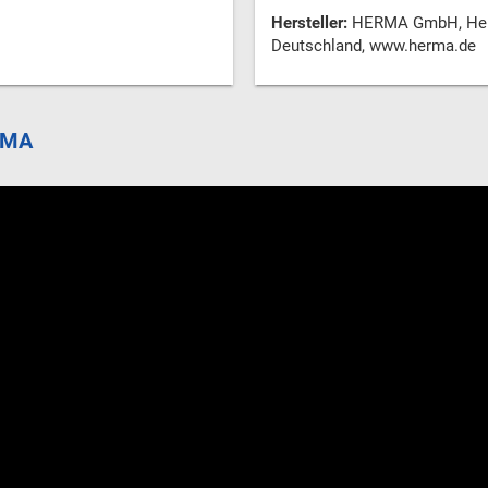
Hersteller:
HERMA GmbH, Heinr
Deutschland, www.herma.de
ERMA