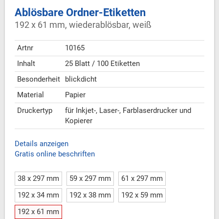
Ablösbare Ordner-Etiketten
192 x 61 mm, wiederablösbar, weiß
Artnr
10165
Inhalt
25 Blatt / 100 Etiketten
Besonderheit
blickdicht
Material
Papier
Druckertyp
für Inkjet-, Laser-, Farblaserdrucker und
Kopierer
Details anzeigen
Gratis online beschriften
38 x 297 mm
59 x 297 mm
61 x 297 mm
192 x 34 mm
192 x 38 mm
192 x 59 mm
192 x 61 mm