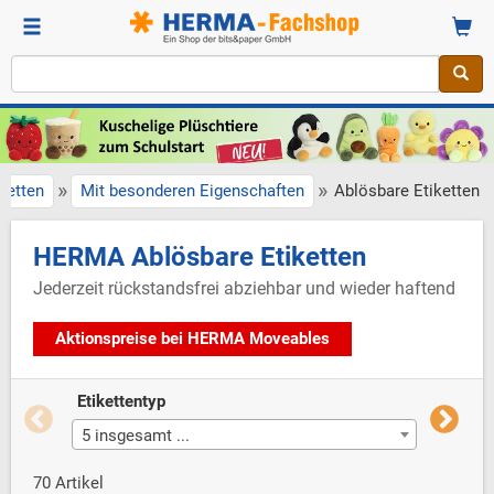
»
»
ketten
Mit besonderen Eigenschaften
Ablösbare Etiketten
HERMA Ablösbare Etiketten
Jederzeit rückstandsfrei abziehbar und wieder haftend
Aktionspreise bei HERMA Moveables
Etikettentyp
Etikett
5 insgesamt ...
52 ins
70 Artikel