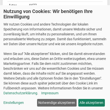
Artnr
4477
Nutzung von Cookies: Wir benötigen Ihre
Inhalt
100 Blatt / 1200 Etiketten
Einwilligung
Material
Papier
Wir nutzen Cookies und andere Technologien der lokalen
Druckertyp
für Inkjet-, Laser-, Farblaserdrucker und
Speicherung von Informationen, damit unsere Website sicher und
Kopierer
zuverlässig läuft, um Inhalte zu personalisieren, und um Ihnen
personalisierte Werbung zu zeigen. Damit das funktioniert, sammeln
wir Daten über unsere Nutzer und wie sie unsere Angebote nutzen.
Details anzeigen
Gratis online beschriften
Wenn Sie auf "Alle akzeptieren" klicken, sind Sie damit einverstanden
und erlauben uns, diese Daten an Dritte weiterzugeben, etwa unsere
Marketingpartner. Falls Sie dem nicht zustimmen möchten,
beschränken wir uns auf die wesentlichen Cookies und Sie müssen
damit leben, dass die Inhalte nicht auf Sie angepasst werden.
25 Blatt
100 Blatt
Weitere Details und alle Optionen finden Sie in den "Einstellungen".
Sie können diese auch später jederzeit über den Cookie Link im
Fußbereich anpassen. Weitere Informationen finden Sie in unserer
Datenschutzerklärung
.
Impressum
AKTIONSPREIS
UVP:
47,30 €
Einstellungen
Notwendige akzeptieren
Alle akzeptieren
39% gespart