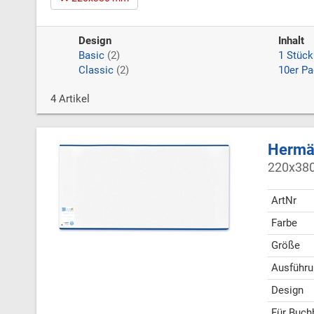
Design
Inhalt
Basic
(2)
1 Stück
Classic
(2)
10er P
4 Artikel
Hermäx
220x380
ArtNr
Farbe
Größe
Ausführu
Design
Für Buch