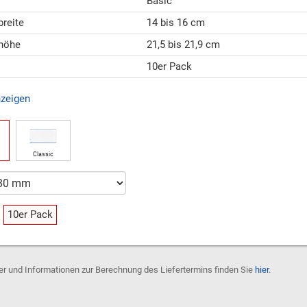
Basic
breite
14 bis 16 cm
höhe
21,5 bis 21,9 cm
10er Pack
nzeigen
Classic
10er Pack
der und Informationen zur Berechnung des Liefertermins finden Sie
hier
.