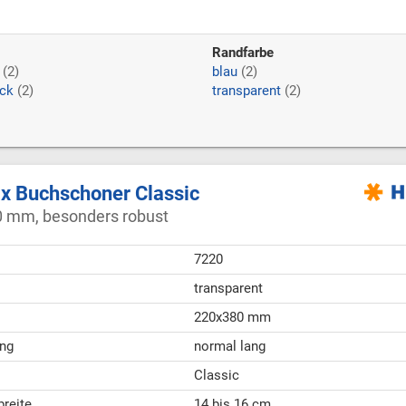
Randfarbe
(2)
blau
(2)
ack
(2)
transparent
(2)
 Buchschoner Classic
 mm, besonders robust
7220
transparent
220x380 mm
ng
normal lang
Classic
breite
14 bis 16 cm