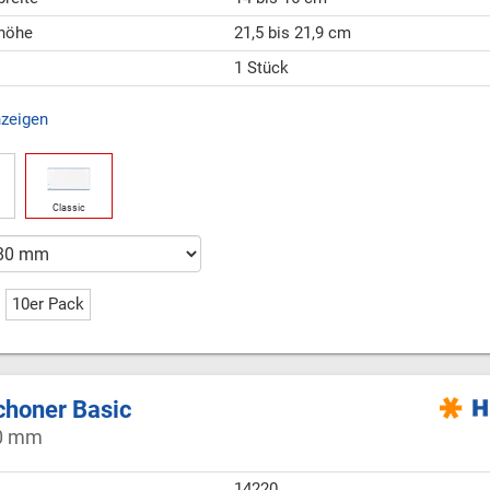
höhe
21,5 bis 21,9 cm
1 Stück
nzeigen
Classic
10er Pack
honer Basic
0 mm
14220