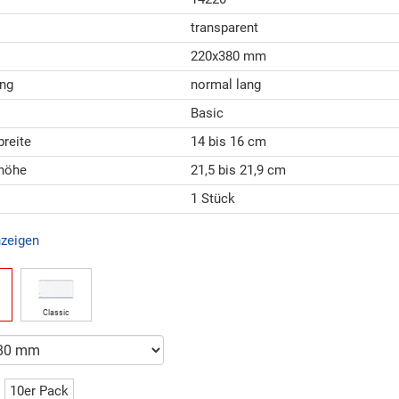
transparent
220x380 mm
ng
normal lang
Basic
breite
14 bis 16 cm
höhe
21,5 bis 21,9 cm
1 Stück
nzeigen
Classic
10er Pack