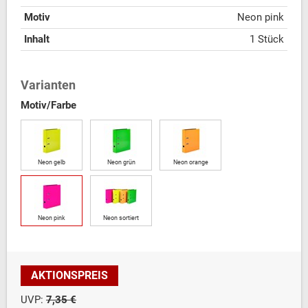
Motiv
Neon pink
Inhalt
1 Stück
Varianten
Motiv/Farbe
Neon gelb
Neon grün
Neon orange
Neon pink
Neon sortiert
AKTIONSPREIS
UVP:
7,35 €