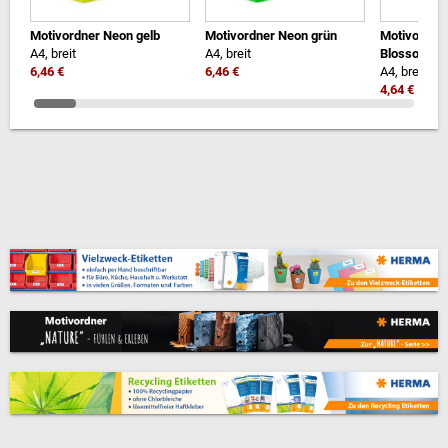
Motivordner Neon gelb
Motivordner Neon grün
Motivordne
A4, breit
A4, breit
Blossom
6,46 €
6,46 €
A4, breit
4,64 €