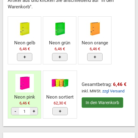
Artikel aus und klicken Sie anschließend auf "In den
Warenkorb".
Neon gelb
Neon grün
Neon orange
6,46 €
6,46 €
6,46 €
+
+
+
Gesamtbetrag:
6,46 €
inkl. MWSt.
zzgl Versand
Neon pink
Neon sortiert
In den Warenkorb
6,46 €
62,30 €
-
+
+