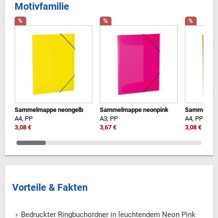
Motivfamilie
%
%
%
Sammelmappe neongelb
Sammelmappe neonpink
Sammelmap
A4, PP
A3, PP
A4, PP
3,08 €
3,67 €
3,08 €
Vorteile & Fakten
Bedruckter Ringbuchordner in leuchtendem Neon Pink