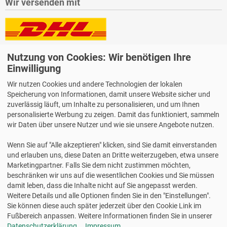
Wir versenden mit
Lieferung auch an Packstationen und Postfilialen
Nutzung von Cookies: Wir benötigen Ihre
Samstagszustellung
Einwilligung
Wir nutzen Cookies und andere Technologien der lokalen
Speicherung von Informationen, damit unsere Website sicher und
zuverlässig läuft, um Inhalte zu personalisieren, und um Ihnen
personalisierte Werbung zu zeigen. Damit das funktioniert, sammeln
Bequeme Zahlung über Paypal
wir Daten über unsere Nutzer und wie sie unsere Angebote nutzen.
14 Tage Widerrufsrecht
Wenn Sie auf "Alle akzeptieren" klicken, sind Sie damit einverstanden
2 Jahre Gewährleistung
und erlauben uns, diese Daten an Dritte weiterzugeben, etwa unsere
Marketingpartner. Falls Sie dem nicht zustimmen möchten,
beschränken wir uns auf die wesentlichen Cookies und Sie müssen
Alle Texte, Grafiken, Bilder und das Layout sind urheberrechtlich
damit leben, dass die Inhalte nicht auf Sie angepasst werden.
geschützt und dürfen nicht ohne ausdrückliche, schriftliche
Weitere Details und alle Optionen finden Sie in den "Einstellungen".
Erlaubnis weiterverwendet werden.
Sie können diese auch später jederzeit über den Cookie Link im
© 2026 bits&paper GmbH - HERMA Fachshop - HERMA 1383 -
Fußbereich anpassen. Weitere Informationen finden Sie in unserer
Transparol Fotoecken, selbstklebend, 500 Stück
Datenschutzerklärung
.
Impressum