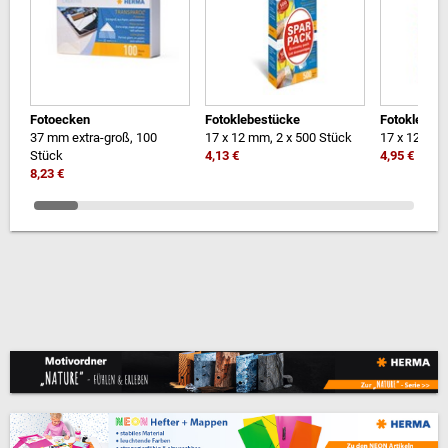
Fotoecken
Fotoklebestücke
Fotoklebes
37 mm extra-groß, 100
17 x 12 mm, 2 x 500 Stück
17 x 12 mm,
Stück
4,13 €
4,95 €
8,23 €