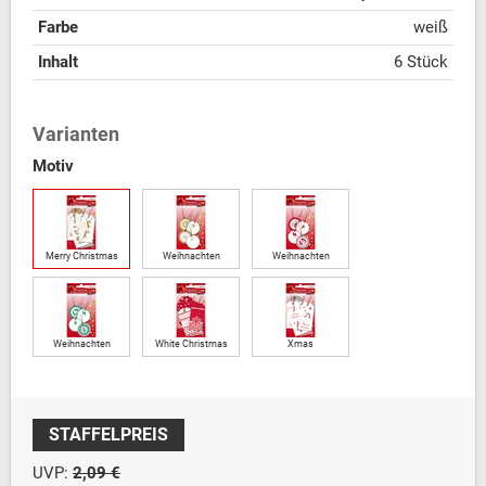
Farbe
weiß
Inhalt
6 Stück
Varianten
Motiv
Merry Christmas
Weihnachten
Weihnachten
Weihnachten
White Christmas
Xmas
STAFFELPREIS
UVP:
2,09 €