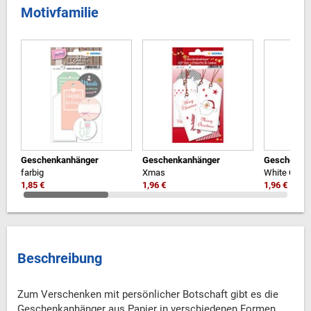
Motivfamilie
Geschenkanhänger
Geschenkanhänger
Geschenka
farbig
Xmas
White Chri
1,85 €
1,96 €
1,96 €
Beschreibung
Zum Verschenken mit persönlicher Botschaft gibt es die
Geschenkanhänger aus Papier in verschiedenen Formen