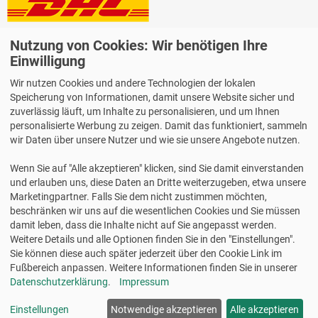
Lieferung auch an Packstationen und Postfilialen
Nutzung von Cookies: Wir benötigen Ihre
Samstagszustellung
Einwilligung
Wir nutzen Cookies und andere Technologien der lokalen
Speicherung von Informationen, damit unsere Website sicher und
zuverlässig läuft, um Inhalte zu personalisieren, und um Ihnen
personalisierte Werbung zu zeigen. Damit das funktioniert, sammeln
Bequeme Zahlung über Paypal
wir Daten über unsere Nutzer und wie sie unsere Angebote nutzen.
14 Tage Widerrufsrecht
Wenn Sie auf "Alle akzeptieren" klicken, sind Sie damit einverstanden
2 Jahre Gewährleistung
und erlauben uns, diese Daten an Dritte weiterzugeben, etwa unsere
Marketingpartner. Falls Sie dem nicht zustimmen möchten,
beschränken wir uns auf die wesentlichen Cookies und Sie müssen
Alle Texte, Grafiken, Bilder und das Layout sind urheberrechtlich
damit leben, dass die Inhalte nicht auf Sie angepasst werden.
geschützt und dürfen nicht ohne ausdrückliche, schriftliche
Weitere Details und alle Optionen finden Sie in den "Einstellungen".
Erlaubnis weiterverwendet werden.
Sie können diese auch später jederzeit über den Cookie Link im
© 2026 bits&paper GmbH - HERMA Fachshop - HERMA 15463 -
Fußbereich anpassen. Weitere Informationen finden Sie in unserer
Magic Sticker, Little Turtle, Wackelaugen
Datenschutzerklärung
.
Impressum
Einstellungen
Notwendige akzeptieren
Alle akzeptieren