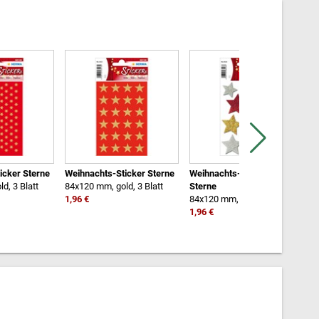
icker Sterne
Weihnachts-Sticker Sterne
Weihnachts-Sticker Bunte
W
d, 3 Blatt
84x120 mm, gold, 3 Blatt
Sterne
8
1,96 €
84x120 mm, 1 Blatt
1
1,96 €