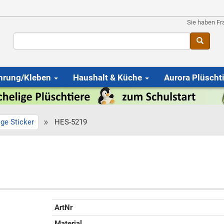
Sie haben Fr
hrung/Kleben
Haushalt & Küche
Aurora Plüscht
»
ige Sticker
HES-5219
ArtNr
Material