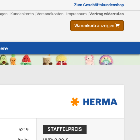
Zum Geschäftskundenshop
agen
|
Kundenkonto
|
Versandkosten
|
Impressum
|
Vertrag widerrufen
Warenkorb
anzeigen
iere
STAFFELPREIS
5219
Folie