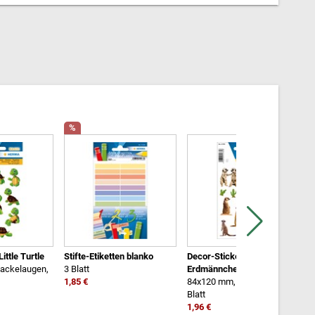
%
ittle Turtle
Stifte-Etiketten blanko
Decor-Sticker
D
ackelaugen,
3 Blatt
Erdmännchen
8
1,85 €
84x120 mm, bedruckt, 3
B
Blatt
1
1,96 €