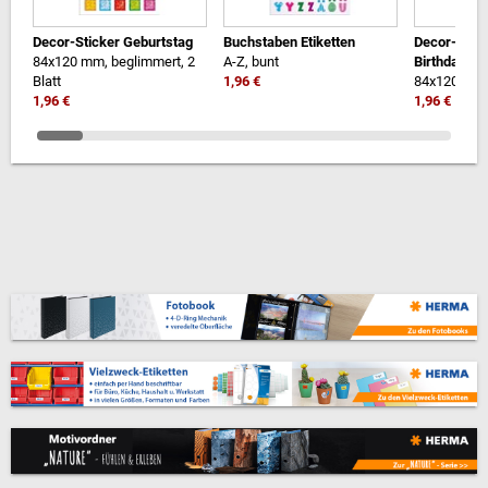
Decor-Sticker Geburtstag
Buchstaben Etiketten
Decor-Stic
84x120 mm, beglimmert, 2
A-Z, bunt
Birthday
Blatt
1,96 €
84x120 mm, 
1,96 €
1,96 €