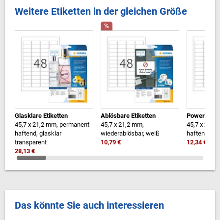
Weitere Etiketten in der gleichen Größe
%
Glasklare Etiketten
Ablösbare Etiketten
Power Etike
45,7 x 21,2 mm, permanent
45,7 x 21,2 mm,
45,7 x 21,2 
haftend, glasklar
wiederablösbar, weiß
haftend, we
transparent
10,79 €
12,34 €
28,13 €
Das könnte Sie auch interessieren