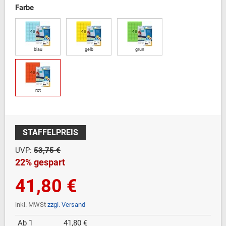
Farbe
blau
gelb
grün
rot
STAFFELPREIS
UVP:
53,75 €
22% gespart
41,80 €
inkl. MWSt
zzgl. Versand
Ab 1
41,80 €