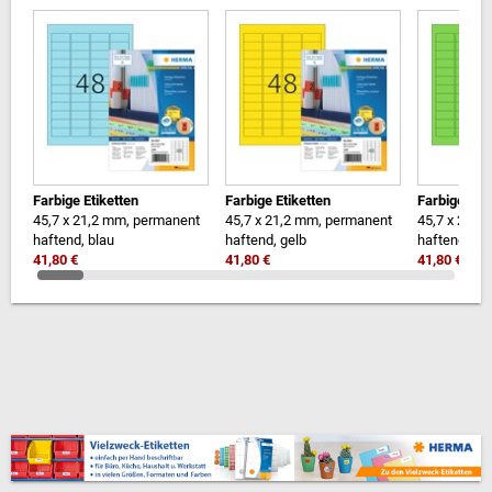
Farbige Etiketten
Farbige Etiketten
Farbige Etik
45,7 x 21,2 mm, permanent
45,7 x 21,2 mm, permanent
45,7 x 21,2
haftend, blau
haftend, gelb
haftend, gr
41,80 €
41,80 €
41,80 €