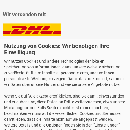
Wir versenden mit
Lieferung auch an Packstationen und Postfilialen
Nutzung von Cookies: Wir benötigen Ihre
Samstagszustellung
Einwilligung
Wir nutzen Cookies und andere Technologien der lokalen
Speicherung von Informationen, damit unsere Website sicher und
zuverlässig läuft, um Inhalte zu personalisieren, und um Ihnen
personalisierte Werbung zu zeigen. Damit das funktioniert, sammeln
Bequeme Zahlung über Paypal
wir Daten über unsere Nutzer und wie sie unsere Angebote nutzen.
14 Tage Widerrufsrecht
Wenn Sie auf "Alle akzeptieren" klicken, sind Sie damit einverstanden
2 Jahre Gewährleistung
und erlauben uns, diese Daten an Dritte weiterzugeben, etwa unsere
Marketingpartner. Falls Sie dem nicht zustimmen möchten,
beschränken wir uns auf die wesentlichen Cookies und Sie müssen
Alle Texte, Grafiken, Bilder und das Layout sind urheberrechtlich
damit leben, dass die Inhalte nicht auf Sie angepasst werden.
geschützt und dürfen nicht ohne ausdrückliche, schriftliche
Weitere Details und alle Optionen finden Sie in den "Einstellungen".
Erlaubnis weiterverwendet werden.