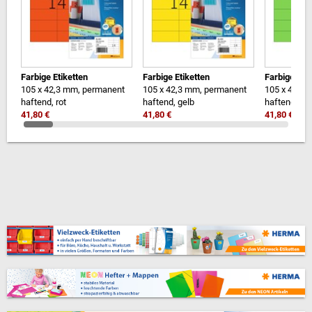
Farbige Etiketten
Farbige Etiketten
Farbige Etik
105 x 42,3 mm, permanent
105 x 42,3 mm, permanent
105 x 42,3
haftend, rot
haftend, gelb
haftend, gr
41,80 €
41,80 €
41,80 €