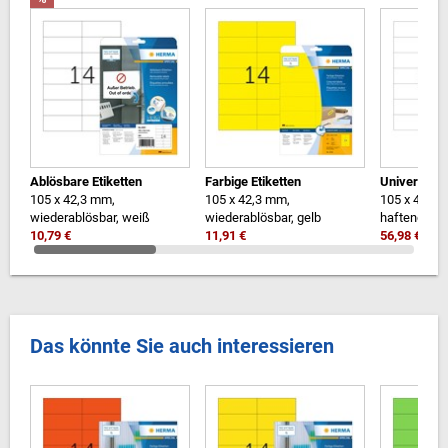
Ablösbare Etiketten
Farbige Etiketten
Universal-E
105 x 42,3 mm,
105 x 42,3 mm,
105 x 42,3
wiederablösbar, weiß
wiederablösbar, gelb
haftend, we
10,79 €
11,91 €
56,98 €
Das könnte Sie auch interessieren