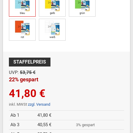
blau
gelb
grün
rot
weiß
STAFFELPREIS
UVP:
53,75 €
22% gespart
41,80 €
inkl. MWSt
zzgl. Versand
Ab 1
41,80 €
Ab 3
40,55 €
3% gespart