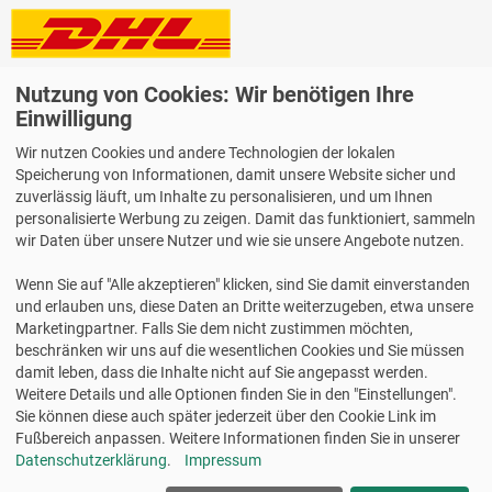
Lieferung auch an Packstationen und Postfilialen
Nutzung von Cookies: Wir benötigen Ihre
Samstagszustellung
Einwilligung
Wir nutzen Cookies und andere Technologien der lokalen
Speicherung von Informationen, damit unsere Website sicher und
zuverlässig läuft, um Inhalte zu personalisieren, und um Ihnen
personalisierte Werbung zu zeigen. Damit das funktioniert, sammeln
Bequeme Zahlung über Paypal
wir Daten über unsere Nutzer und wie sie unsere Angebote nutzen.
14 Tage Widerrufsrecht
Wenn Sie auf "Alle akzeptieren" klicken, sind Sie damit einverstanden
2 Jahre Gewährleistung
und erlauben uns, diese Daten an Dritte weiterzugeben, etwa unsere
Marketingpartner. Falls Sie dem nicht zustimmen möchten,
beschränken wir uns auf die wesentlichen Cookies und Sie müssen
Alle Texte, Grafiken, Bilder und das Layout sind urheberrechtlich
damit leben, dass die Inhalte nicht auf Sie angepasst werden.
geschützt und dürfen nicht ohne ausdrückliche, schriftliche
Weitere Details und alle Optionen finden Sie in den "Einstellungen".
Erlaubnis weiterverwendet werden.
Sie können diese auch später jederzeit über den Cookie Link im
© 2026 bits&paper GmbH - HERMA Fachshop - HERMA 4558 -
Fußbereich anpassen. Weitere Informationen finden Sie in unserer
Farbige Etiketten, blau, 105 x 42,3 mm, 100 Blatt
Datenschutzerklärung
.
Impressum