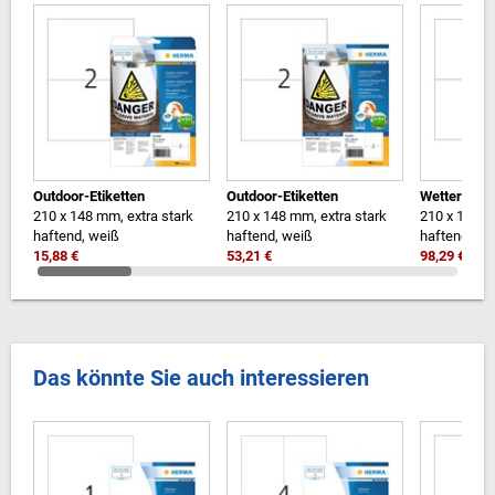
Outdoor-Etiketten
Outdoor-Etiketten
Wetterfeste
210 x 148 mm, extra stark
210 x 148 mm, extra stark
210 x 148 m
haftend, weiß
haftend, weiß
haftend, we
15,88 €
53,21 €
98,29 €
Das könnte Sie auch interessieren