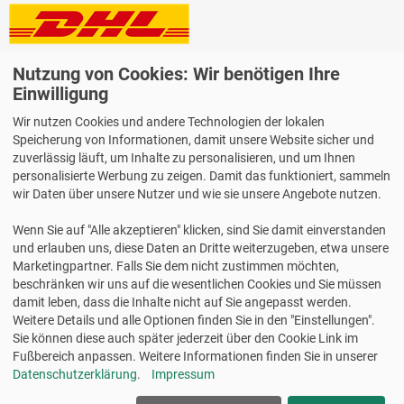
Lieferung auch an Packstationen und Postfilialen
Nutzung von Cookies: Wir benötigen Ihre
Samstagszustellung
Einwilligung
Wir nutzen Cookies und andere Technologien der lokalen
Speicherung von Informationen, damit unsere Website sicher und
zuverlässig läuft, um Inhalte zu personalisieren, und um Ihnen
personalisierte Werbung zu zeigen. Damit das funktioniert, sammeln
Bequeme Zahlung über Paypal
wir Daten über unsere Nutzer und wie sie unsere Angebote nutzen.
14 Tage Widerrufsrecht
Wenn Sie auf "Alle akzeptieren" klicken, sind Sie damit einverstanden
2 Jahre Gewährleistung
und erlauben uns, diese Daten an Dritte weiterzugeben, etwa unsere
Marketingpartner. Falls Sie dem nicht zustimmen möchten,
beschränken wir uns auf die wesentlichen Cookies und Sie müssen
Alle Texte, Grafiken, Bilder und das Layout sind urheberrechtlich
damit leben, dass die Inhalte nicht auf Sie angepasst werden.
geschützt und dürfen nicht ohne ausdrückliche, schriftliche
Weitere Details und alle Optionen finden Sie in den "Einstellungen".
Erlaubnis weiterverwendet werden.
Sie können diese auch später jederzeit über den Cookie Link im
© 2026 bits&paper GmbH - HERMA Fachshop - HERMA 4628 -
Fußbereich anpassen. Weitere Informationen finden Sie in unserer
Universal-Etiketten, weiß, 210 x 148 mm, 200 Blatt
Datenschutzerklärung
.
Impressum