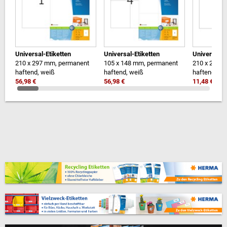
Universal-Etiketten
Universal-Etiketten
Universal-E
210 x 297 mm, permanent
105 x 148 mm, permanent
210 x 297 
haftend, weiß
haftend, weiß
haftend, we
56,98 €
56,98 €
11,48 €