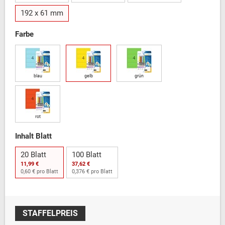
192 x 61 mm
Farbe
blau
gelb
grün
rot
Inhalt Blatt
20 Blatt
100 Blatt
11,99 €
37,62 €
0,60 € pro Blatt
0,376 € pro Blatt
STAFFELPREIS