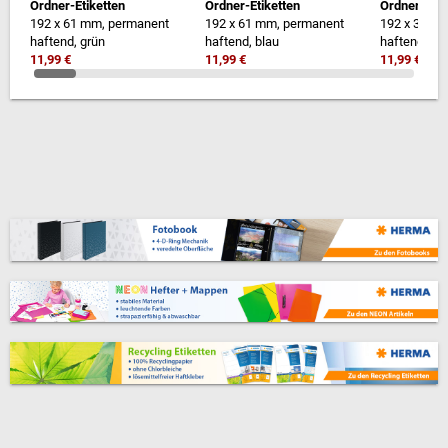
Ordner-Etiketten
Ordner-Etiketten
Ordner-Etik
192 x 61 mm, permanent
192 x 61 mm, permanent
192 x 38 m
haftend, grün
haftend, blau
haftend, ge
11,99 €
11,99 €
11,99 €