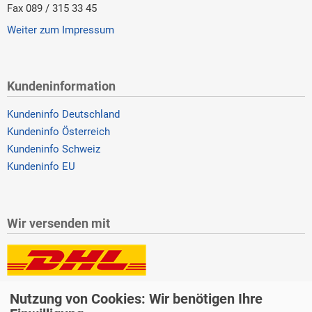
Fax 089 / 315 33 45
Weiter zum Impressum
Kundeninformation
Kundeninfo Deutschland
Kundeninfo Österreich
Kundeninfo Schweiz
Kundeninfo EU
Wir versenden mit
Lieferung auch an Packstationen und Postfilialen
Nutzung von Cookies: Wir benötigen Ihre
Samstagszustellung