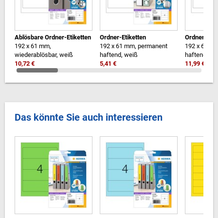
Ablösbare Ordner-Etiketten
Ordner-Etiketten
Ordner-Etik
192 x 61 mm,
192 x 61 mm, permanent
192 x 61 m
wiederablösbar, weiß
haftend, weiß
haftend, we
10,72 €
5,41 €
11,99 €
Das könnte Sie auch interessieren