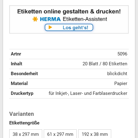
Artnr
5096
Inhalt
20 Blatt / 80 Etiketten
Besonderheit
blickdicht
Material
Papier
Druckertyp
für Inkjet-, Laser- und Farblaserdrucker
Varianten
Etikettengröße
38 x 297 mm
61 x 297 mm
192 x 38 mm