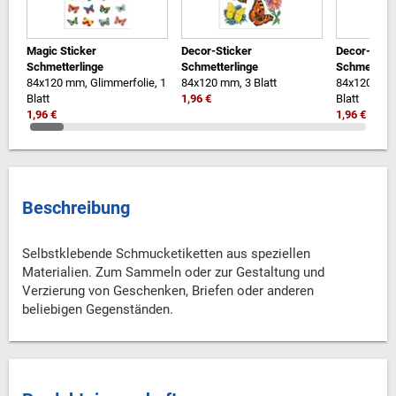
Magic Sticker
Decor-Sticker
Decor-Stick
Schmetterlinge
Schmetterlinge
Schmetterl
84x120 mm, Glimmerfolie, 1
84x120 mm, 3 Blatt
84x120 mm, m
Blatt
1,96 €
Blatt
1,96 €
1,96 €
Beschreibung
Selbstklebende Schmucketiketten aus speziellen
Materialien. Zum Sammeln oder zur Gestaltung und
Verzierung von Geschenken, Briefen oder anderen
beliebigen Gegenständen.