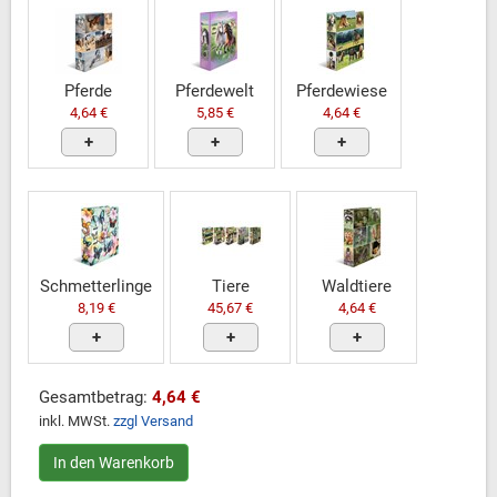
Pferde
Pferdewelt
Pferdewiese
4,64 €
5,85 €
4,64 €
+
+
+
Schmetterlinge
Tiere
Waldtiere
8,19 €
45,67 €
4,64 €
+
+
+
Gesamtbetrag:
4,64 €
inkl. MWSt.
zzgl Versand
In den Warenkorb