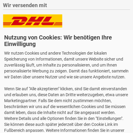
Wir versenden mit
Lieferung auch an Packstationen und Postfilialen
Nutzung von Cookies: Wir benötigen Ihre
Samstagszustellung
Einwilligung
Wir nutzen Cookies und andere Technologien der lokalen
Speicherung von Informationen, damit unsere Website sicher und
zuverlässig läuft, um Inhalte zu personalisieren, und um Ihnen
personalisierte Werbung zu zeigen. Damit das funktioniert, sammeln
Bequeme Zahlung über Paypal
wir Daten über unsere Nutzer und wie sie unsere Angebote nutzen.
14 Tage Widerrufsrecht
Wenn Sie auf "Alle akzeptieren" klicken, sind Sie damit einverstanden
2 Jahre Gewährleistung
und erlauben uns, diese Daten an Dritte weiterzugeben, etwa unsere
Marketingpartner. Falls Sie dem nicht zustimmen möchten,
beschränken wir uns auf die wesentlichen Cookies und Sie müssen
Alle Texte, Grafiken, Bilder und das Layout sind urheberrechtlich
damit leben, dass die Inhalte nicht auf Sie angepasst werden.
geschützt und dürfen nicht ohne ausdrückliche, schriftliche
Weitere Details und alle Optionen finden Sie in den "Einstellungen".
Erlaubnis weiterverwendet werden.
Sie können diese auch später jederzeit über den Cookie Link im
© 2026 bits&paper GmbH - HERMA Fachshop - HERMA 7168 -
Fußbereich anpassen. Weitere Informationen finden Sie in unserer
Ordner, Afrika Tiere, A4