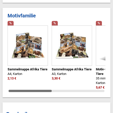
Motivfamilie
%
%
%
Sammelmappe Afrika Tiere
Sammelmappe Afrika Tiere
Motiv-Ringb
A4, Karton
A3, Karton
Tiere
2,13 €
3,30 €
35 mm, 4D-
Karton
5,67 €