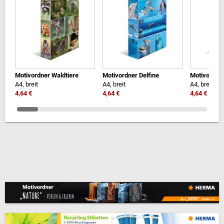
Motivordner Waldtiere
Motivordner Delfine
Motivordne
A4, breit
A4, breit
A4, breit
4,64 €
4,64 €
4,64 €