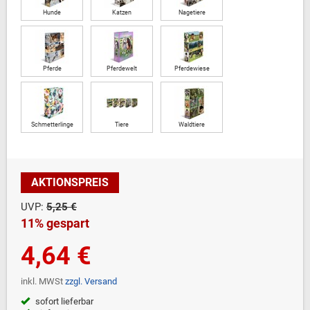
Hunde
Katzen
Nagetiere
Pferde
Pferdewelt
Pferdewiese
Schmetterlinge
Tiere
Waldtiere
AKTIONSPREIS
UVP:
5,25 €
11% gespart
4,64 €
inkl. MWSt
zzgl. Versand
sofort lieferbar