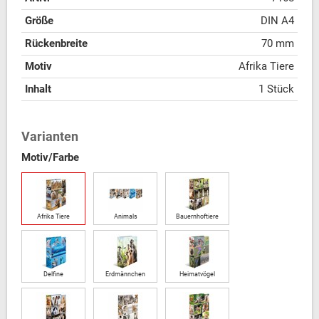
Größe
DIN A4
Rückenbreite
70 mm
Motiv
Afrika Tiere
Inhalt
1 Stück
Varianten
Motiv/Farbe
Afrika Tiere
Animals
Bauernhoftiere
Delfine
Erdmännchen
Heimatvögel