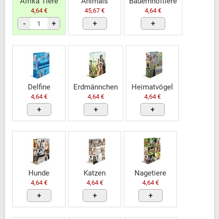
Afrika Tiere
Animals
Bauernhoftiere
4,64 €
45,67 €
4,64 €
-
+
+
+
Delfine
Erdmännchen
Heimatvögel
4,64 €
4,64 €
4,64 €
+
+
+
Hunde
Katzen
Nagetiere
4,64 €
4,64 €
4,64 €
+
+
+