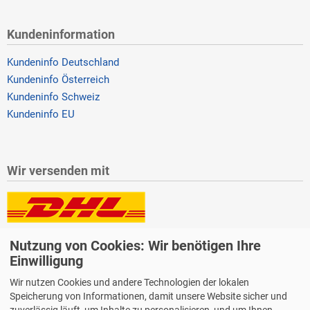
Kundeninformation
Kundeninfo Deutschland
Kundeninfo Österreich
Kundeninfo Schweiz
Kundeninfo EU
Wir versenden mit
Lieferung auch an Packstationen und Postfilialen
Nutzung von Cookies: Wir benötigen Ihre
Samstagszustellung
Einwilligung
Wir nutzen Cookies und andere Technologien der lokalen
Speicherung von Informationen, damit unsere Website sicher und
zuverlässig läuft, um Inhalte zu personalisieren, und um Ihnen