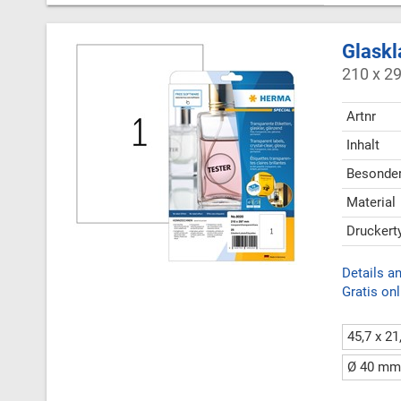
Glaskl
210 x 2
Artnr
Inhalt
Besonder
Material
Druckert
Details a
Gratis onl
45,7 x 2
Ø 40 mm