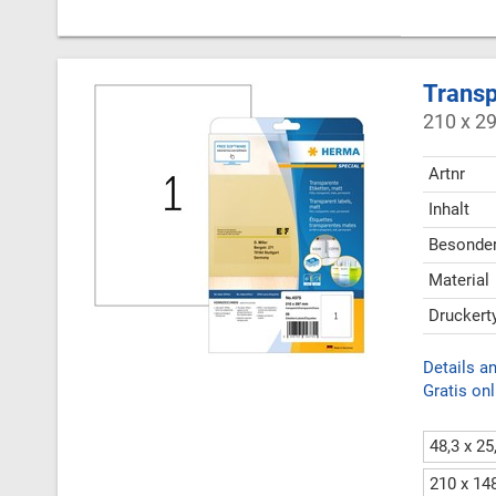
Transp
210 x 2
Artnr
Inhalt
Besonder
Material
Druckert
Details a
Gratis onl
48,3 x 2
210 x 1