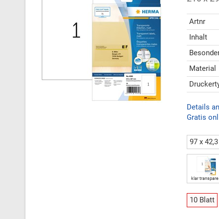
Artnr
Inhalt
Besonder
Material
Druckert
Details a
Gratis onl
97 x 42,
klar transpar
10 Blatt