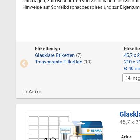
Unterlagen, zum Beschriften von Schubladen und Schränke
Hinweise auf Schreibtischaccessoires und zur Eigentum
Etikettentyp
Etikett
Glasklare Etiketten
(7)
45,7 x 
Transparente Etiketten
(10)
210 x 
Ø 40 
14 insg
17 Artikel
Glaskl
45,7 x 2
Artnr