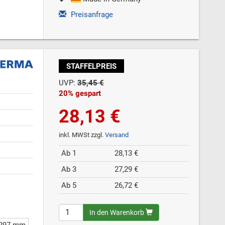
Preisanfrage
STAFFELPREIS
UVP:
35,45 €
20% gespart
28,13 €
inkl. MWSt zzgl.
Versand
Ab 1
28,13 €
Ab 3
27,29 €
Ab 5
26,72 €
In den Warenkorb
 297 mm