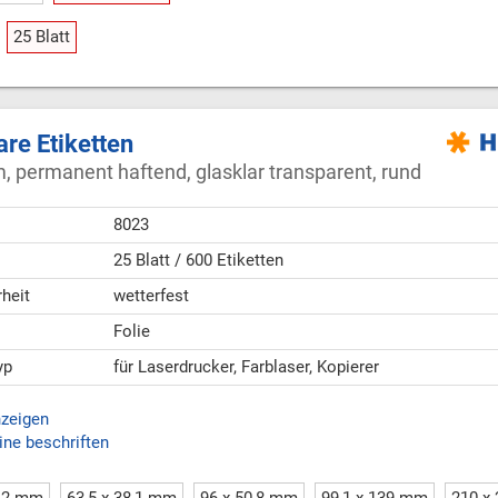
25 Blatt
are Etiketten
 permanent haftend, glasklar transparent, rund
8023
25 Blatt / 600 Etiketten
heit
wetterfest
Folie
yp
für Laserdrucker, Farblaser, Kopierer
nzeigen
ine beschriften
1,2 mm
63,5 x 38,1 mm
96 x 50,8 mm
99,1 x 139 mm
210 x