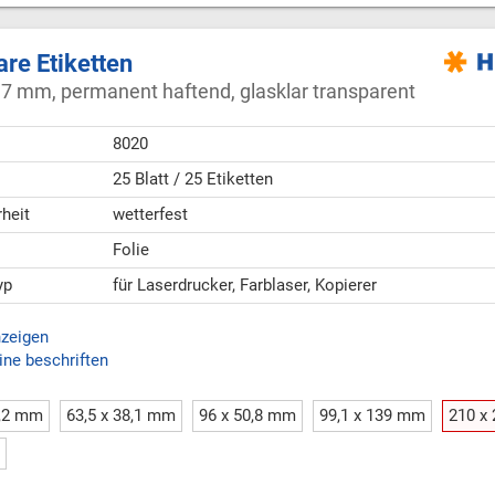
are Etiketten
97 mm, permanent haftend, glasklar transparent
8020
25 Blatt / 25 Etiketten
heit
wetterfest
Folie
yp
für Laserdrucker, Farblaser, Kopierer
nzeigen
ine beschriften
1,2 mm
63,5 x 38,1 mm
96 x 50,8 mm
99,1 x 139 mm
210 x