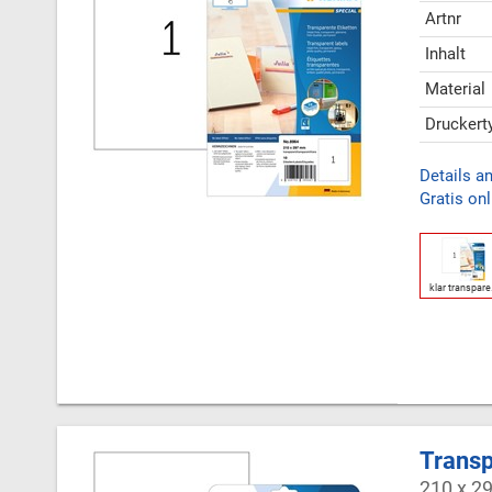
Artnr
Inhalt
Material
Druckert
Details a
Gratis onl
klar transpar
Transp
210 x 2