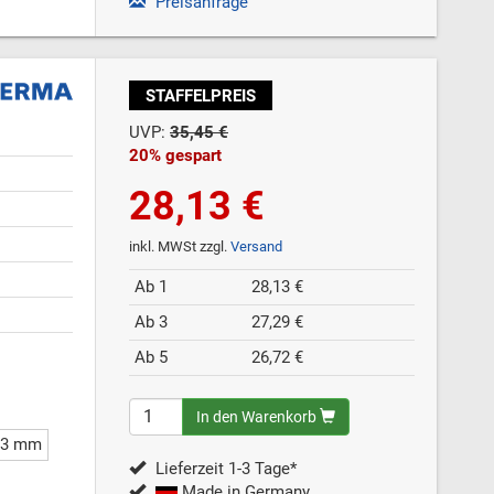
Preisanfrage
STAFFELPREIS
UVP:
35,45 €
20% gespart
28,13 €
inkl. MWSt zzgl.
Versand
Ab 1
28,13 €
Ab 3
27,29 €
Ab 5
26,72 €
In den Warenkorb
2,3 mm
Lieferzeit 1-3 Tage*
Made in Germany