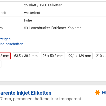
25 Blatt / 1200 Etiketten
heit
wetterfest
Folie
yp
für Laserdrucker, Farblaser, Kopierer
nzeigen
ine beschriften
1,2 mm
63,5 x 38,1 mm
96 x 50,8 mm
99,1 x 139 mm
210 x
arente Inkjet Etiketten
97 mm, permanent haftend, klar transparent