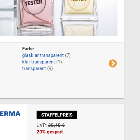
Farbe
Form
glasklar transparent
(7)
rechteckig
(1
klar transparent
(1)
rechteckig, a
transparent
(9)
rund
(1)
STAFFELPREIS
UVP:
35,45 €
20% gespart