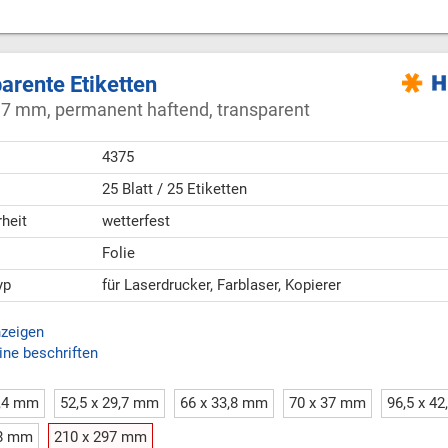
arente Etiketten
97 mm, permanent haftend, transparent
4375
25 Blatt / 25 Etiketten
heit
wetterfest
Folie
yp
für Laserdrucker, Farblaser, Kopierer
nzeigen
ine beschriften
5,4 mm
52,5 x 29,7 mm
66 x 33,8 mm
70 x 37 mm
96,5 x 4
48 mm
210 x 297 mm