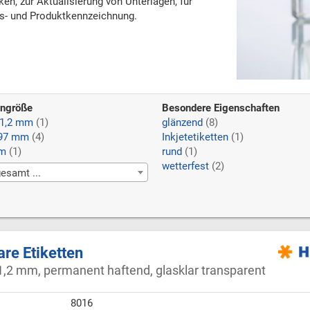
n, zur Aktualisierung von Unterlagen, für
s- und Produktkennzeichnung.
engröße
Besondere Eigenschaften
21,2 mm
(1)
glänzend
(8)
297 mm
(4)
Inkjetetiketten
(1)
mm
(1)
rund
(1)
wetterfest
(2)
esamt ...
are Etiketten
1,2 mm, permanent haftend, glasklar transparent
8016