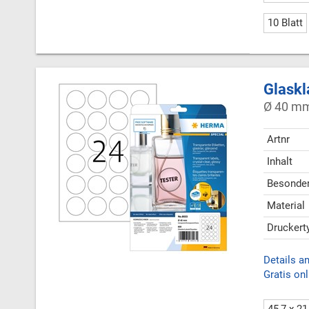
10 Blatt
Glaskl
Ø 40 mm,
Artnr
Inhalt
Besonder
Material
Druckert
Details a
Gratis onl
45,7 x 2