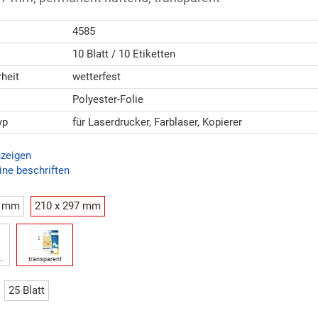
4585
10 Blatt / 10 Etiketten
heit
wetterfest
Polyester-Folie
yp
für Laserdrucker, Farblaser, Kopierer
nzeigen
ine beschriften
3 mm
210 x 297 mm
e…
transparent
25 Blatt