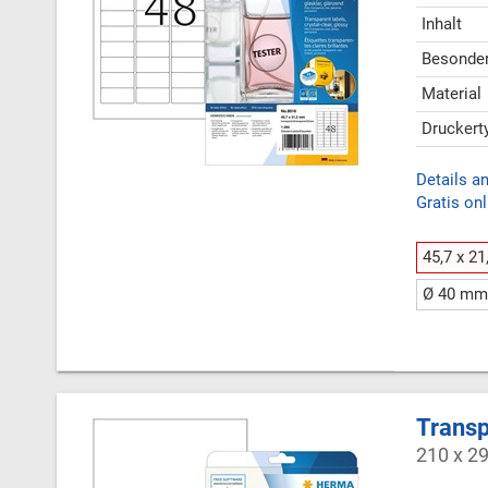
Inhalt
Besonder
Material
Druckert
Details a
Gratis onl
45,7 x 2
Ø 40 mm
Transp
210 x 2