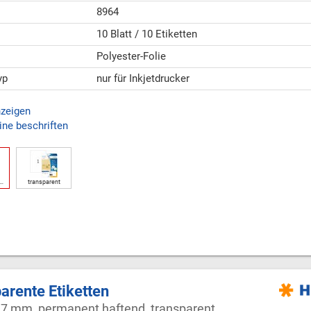
8964
10 Blatt / 10 Etiketten
Polyester-Folie
yp
nur für Inkjetdrucker
nzeigen
ine beschriften
e…
transparent
arente Etiketten
97 mm, permanent haftend, transparent