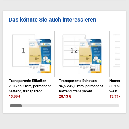
Das könnte Sie auch interessieren
Transparente Etiketten
Transparente Etiketten
Namens-/Tex
210 x 297 mm, permanent
96,5 x 42,3 mm, permanent
80 x 50 mm,
haftend, transparent
haftend, transparent
weiß
13,99 €
28,13 €
13,99 €