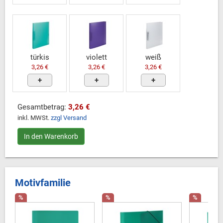
türkis
violett
weiß
3,26 €
3,26 €
3,26 €
+
+
+
Gesamtbetrag:
3,26 €
inkl. MWSt.
zzgl Versand
In den Warenkorb
Motivfamilie
%
%
%