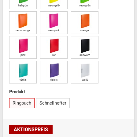
hellgrün
neongelb
neongrün
neonorange
neonpink
orange
pink
rot
schwarz
türkis
violett
weiß
Produkt
Ringbuch
Schnellhefter
AKTIONSPREIS