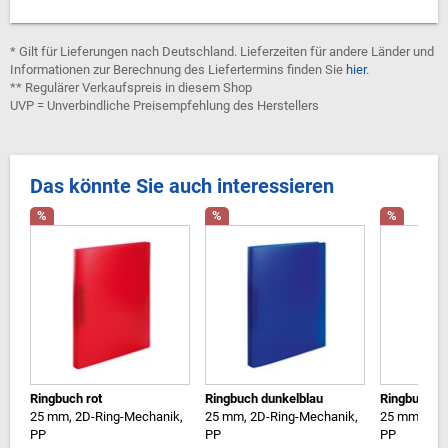
* Gilt für Lieferungen nach Deutschland. Lieferzeiten für andere Länder und
Informationen zur Berechnung des Liefertermins finden Sie
hier
.
** Regulärer Verkaufspreis in diesem Shop
UVP = Unverbindliche Preisempfehlung des Herstellers
Das könnte Sie auch interessieren
%
%
%
Ringbuch rot
Ringbuch dunkelblau
Ringbuch ge
25 mm, 2D-Ring-Mechanik,
25 mm, 2D-Ring-Mechanik,
25 mm, 2D-
PP
PP
PP