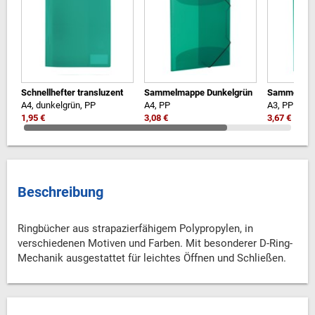
Schnellhefter transluzent
Sammelmappe Dunkelgrün
Sammelmap
A4, dunkelgrün, PP
A4, PP
A3, PP
1,95 €
3,08 €
3,67 €
Beschreibung
Ringbücher aus strapazierfähigem Polypropylen, in
verschiedenen Motiven und Farben. Mit besonderer D-Ring-
Mechanik ausgestattet für leichtes Öffnen und Schließen.