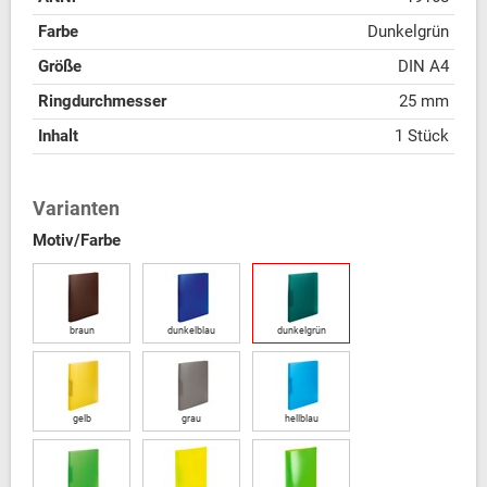
Farbe
Dunkelgrün
Größe
DIN A4
Ringdurchmesser
25 mm
Inhalt
1 Stück
Varianten
Motiv/Farbe
braun
dunkelblau
dunkelgrün
gelb
grau
hellblau