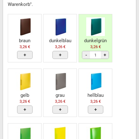
Warenkorb".
braun
dunkelblau
dunkelgrün
3,26 €
3,26 €
3,26 €
+
+
-
+
gelb
grau
hellblau
3,26 €
3,26 €
3,26 €
+
+
+