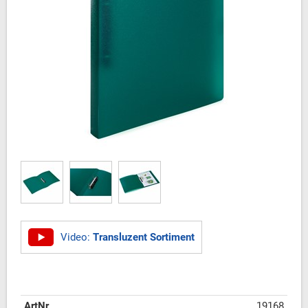
Video:
Transluzent Sortiment
ArtNr
19168