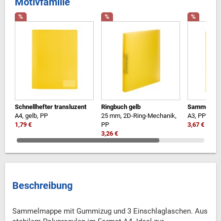
Motivfamilie
%
%
%
Schnellhefter transluzent
Ringbuch gelb
Sammelmap
A4, gelb, PP
25 mm, 2D-Ring-Mechanik,
A3, PP
1,79 €
PP
3,67 €
3,26 €
Beschreibung
Sammelmappe mit Gummizug und 3 Einschlaglaschen. Aus