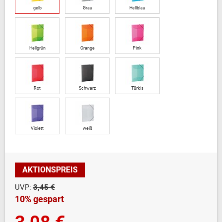
gelb
Grau
Hellblau
Hellgrün
Orange
Pink
Rot
Schwarz
Türkis
Violett
weiß
AKTIONSPREIS
UVP:
3,45 €
10% gespart