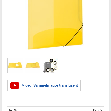
Video:
Sammelmappe transluzent
ArtNr
19502