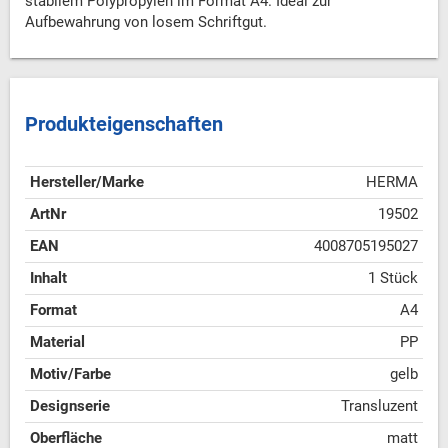
stabilem Polypropylen im Format A4. Ideal zur
Aufbewahrung von losem Schriftgut.
Produkteigenschaften
Hersteller/Marke
HERMA
ArtNr
19502
EAN
4008705195027
Inhalt
1 Stück
Format
A4
Material
PP
Motiv/Farbe
gelb
Designserie
Transluzent
Oberfläche
matt