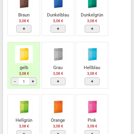
Braun
Dunkelblau
Dunkelgrün
3,08 €
3,08 €
3,08 €
+
+
+
gelb
Grau
Hellblau
3,08 €
3,08 €
3,08 €
-
+
+
+
Hellgrün
Orange
Pink
3,08 €
3,08 €
3,08 €