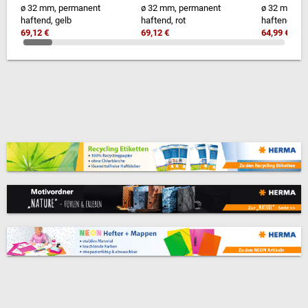
ø 32 mm, permanent
ø 32 mm, permanent
ø 32 mm, p
haftend, gelb
haftend, rot
haftend, we
69,12 €
69,12 €
64,99 €