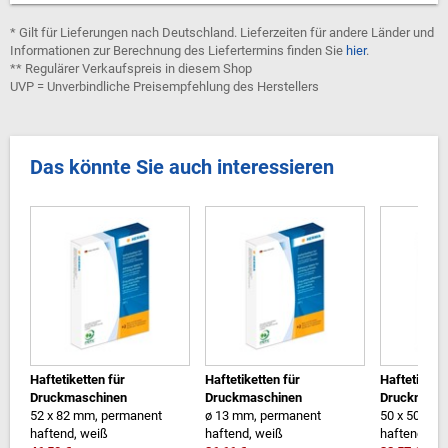
* Gilt für Lieferungen nach Deutschland. Lieferzeiten für andere Länder und
Informationen zur Berechnung des Liefertermins finden Sie
hier
.
** Regulärer Verkaufspreis in diesem Shop
UVP = Unverbindliche Preisempfehlung des Herstellers
Das könnte Sie auch interessieren
Haftetiketten für
Haftetiketten für
Haftetikette
Druckmaschinen
Druckmaschinen
Druckmasc
52 x 82 mm, permanent
ø 13 mm, permanent
50 x 50 mm
haftend, weiß
haftend, weiß
haftend, we