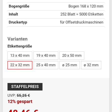
Bogengröße
Bogen 168 x 120 mm
Inhalt
252 Blatt = 5000 Etiketten
Druckertyp
für Offsetdruckmaschinen
Varianten
Etikettengröße
13 x 40 mm
19 x 40 mm
20 x 50 mm
22 x 32 mm
25 x 40 mm
ø 25 mm
ø 32 mm
STAFFELPREIS
UVP:
55,25 €
12% gespart