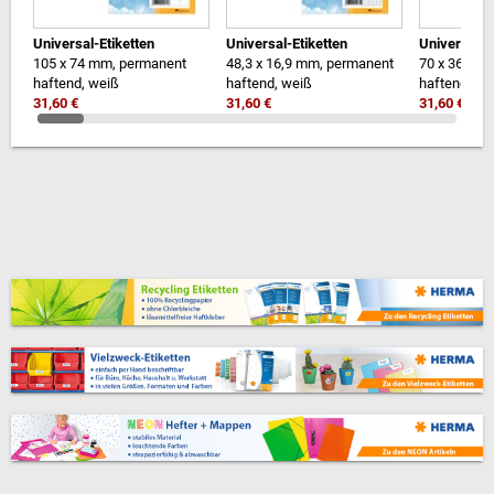
Universal-Etiketten
Universal-Etiketten
Universal-E
105 x 74 mm, permanent
48,3 x 16,9 mm, permanent
70 x 36 mm
haftend, weiß
haftend, weiß
haftend, we
31,60 €
31,60 €
31,60 €