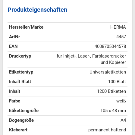
Produkteigenschaften
Hersteller/Marke
HERMA
ArtNr
4457
EAN
4008705044578
Druckertyp
für Inkjet-, Laser-, Farblaserdrucker
und Kopierer
Etikettentyp
Universaletiketten
Inhalt Blatt
100 Blatt
Inhalt
1200 Etiketten
Farbe
weiß
Etikettengröße
105 x 48 mm
Bogengröße
A4
Kleberart
permanent haftend