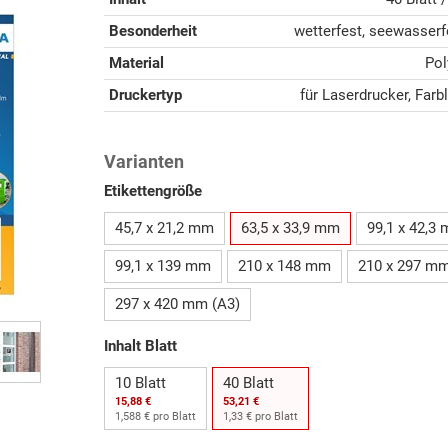
Besonderheit
wetterfest, seewasserf
Material
Pol
Druckertyp
für Laserdrucker, Farb
Varianten
Etikettengröße
45,7 x 21,2 mm
63,5 x 33,9 mm
99,1 x 42,3
99,1 x 139 mm
210 x 148 mm
210 x 297 m
297 x 420 mm (A3)
Inhalt Blatt
10 Blatt
40 Blatt
15,88 €
53,21 €
1,588 € pro Blatt
1,33 € pro Blatt