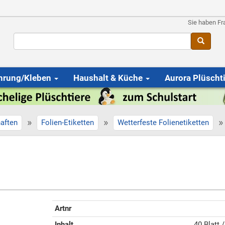
Sie haben Fr
hrung/Kleben
Haushalt & Küche
Aurora Plüscht
»
»
»
aften
Folien-Etiketten
Wetterfeste Folienetiketten
Artnr
Inhalt
40 Blatt 