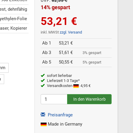
UVP:
62,35 €
14% gespart
est, dehnfähig
53,21 €
yethylen-Folie
laser, Kopierer
inkl. MWSt
zzgl. Versand
Ab 1
53,21 €
Ab 3
51,61 €
3% gespart
Ab 5
50,55 €
5% gespart
 mm
sofort lieferbar
m
Lieferzeit 1-3 Tage*
Versandkosten
: 4,95 €
Preisanfrage
Made in Germany