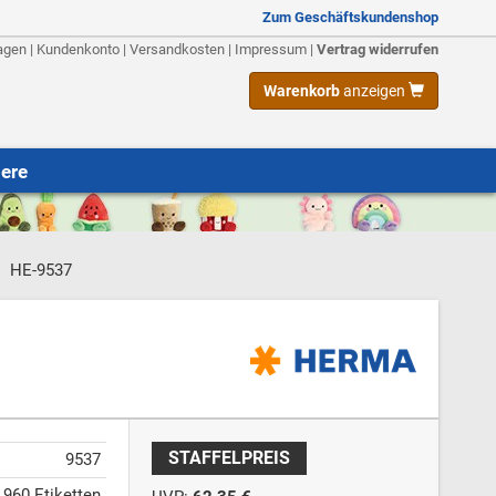
Zum Geschäftskundenshop
agen
|
Kundenkonto
|
Versandkosten
|
Impressum
|
Vertrag widerrufen
Warenkorb
anzeigen
iere
HE-9537
STAFFELPREIS
9537
/ 960 Etiketten