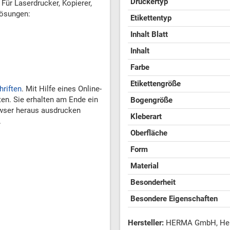
Druckertyp
Für Laserdrucker, Kopierer,
lösungen:
Etikettentyp
Inhalt Blatt
Inhalt
Farbe
Etikettengröße
hriften
. Mit Hilfe eines Online-
ten. Sie erhalten am Ende ein
Bogengröße
wser heraus ausdrucken
Kleberart
.
Oberfläche
Form
Material
Besonderheit
Besondere Eigenschaften
Hersteller:
HERMA GmbH, Heinr