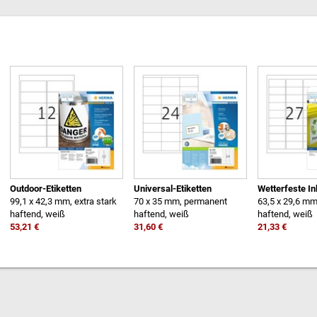
Outdoor-Etiketten
Universal-Etiketten
Wetterfeste Ink
99,1 x 42,3 mm, extra stark
70 x 35 mm, permanent
63,5 x 29,6 m
haftend, weiß
haftend, weiß
haftend, weiß
53,21 €
31,60 €
21,33 €