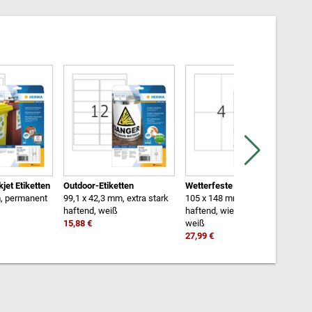
jet Etiketten
Outdoor-Etiketten
Wetterfeste Folien-Etiketten
O
m, permanent
99,1 x 42,3 mm, extra stark
105 x 148 mm, stark
4
haftend, weiß
haftend, wiederablösbar,
h
15,88 €
weiß
5
27,99 €