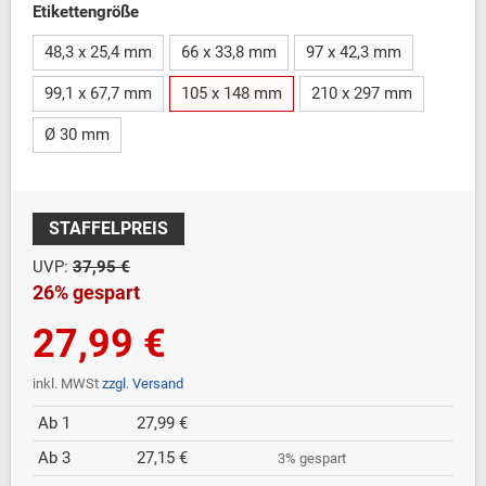
Etikettengröße
48,3 x 25,4 mm
66 x 33,8 mm
97 x 42,3 mm
99,1 x 67,7 mm
105 x 148 mm
210 x 297 mm
Ø 30 mm
STAFFELPREIS
UVP:
37,95 €
26% gespart
27,99 €
inkl. MWSt
zzgl. Versand
Ab 1
27,99 €
Ab 3
27,15 €
3% gespart