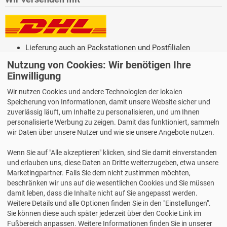
Lieferung auch an Packstationen und Postfilialen
Samstagszustellung
Nutzung von Cookies: Wir benötigen Ihre
Einwilligung
Wir nutzen Cookies und andere Technologien der lokalen
Speicherung von Informationen, damit unsere Website sicher und
zuverlässig läuft, um Inhalte zu personalisieren, und um Ihnen
Bequeme Zahlung über Paypal
personalisierte Werbung zu zeigen. Damit das funktioniert, sammeln
14 Tage Widerrufsrecht
wir Daten über unsere Nutzer und wie sie unsere Angebote nutzen.
2 Jahre Gewährleistung
Wenn Sie auf "Alle akzeptieren" klicken, sind Sie damit einverstanden
und erlauben uns, diese Daten an Dritte weiterzugeben, etwa unsere
Marketingpartner. Falls Sie dem nicht zustimmen möchten,
Alle Texte, Grafiken, Bilder und das Layout sind urheberrechtlich
beschränken wir uns auf die wesentlichen Cookies und Sie müssen
geschützt und dürfen nicht ohne ausdrückliche, schriftliche
damit leben, dass die Inhalte nicht auf Sie angepasst werden.
Erlaubnis weiterverwendet werden.
Weitere Details und alle Optionen finden Sie in den "Einstellungen".
© 2026 bits&paper GmbH - HERMA Fachshop - HERMA 4576 -
Sie können diese auch später jederzeit über den Cookie Link im
Wetterfeste Folien-Etiketten A4, weiß, 105 x 148 mm, stark
Fußbereich anpassen. Weitere Informationen finden Sie in unserer