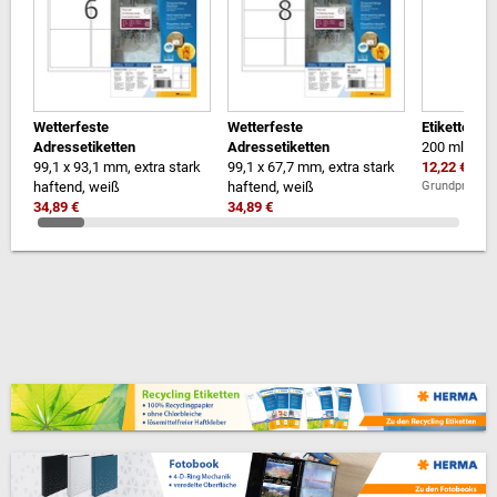
Wetterfeste
Wetterfeste
Etikettenlö
Adressetiketten
Adressetiketten
200 ml
99,1 x 93,1 mm, extra stark
99,1 x 67,7 mm, extra stark
12,22 €
haftend, weiß
haftend, weiß
Grundpreis 1l
34,89 €
34,89 €