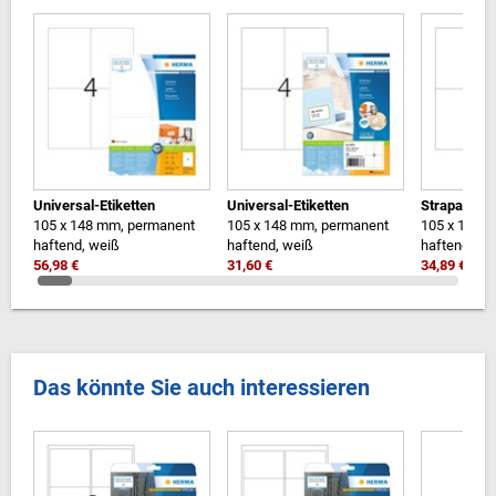
Universal-Etiketten
Universal-Etiketten
Strapazierf
105 x 148 mm, permanent
105 x 148 mm, permanent
105 x 148 m
haftend, weiß
haftend, weiß
haftend, we
56,98 €
31,60 €
34,89 €
Das könnte Sie auch interessieren