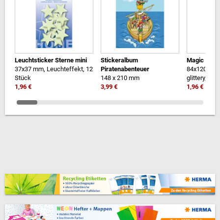
Leuchtsticker Sterne mini
Stickeralbum
Magic Stick
37x37 mm, Leuchteffekt, 12
Piratenabenteuer
84x120 mm
Stück
148 x 210 mm
glittery, 1 Bl
1,96 €
3,99 €
1,96 €