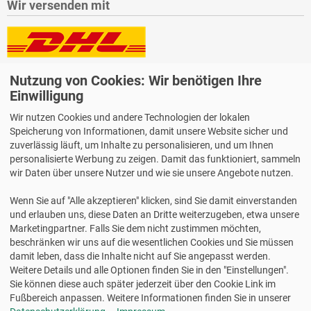
Wir versenden mit
Lieferung auch an Packstationen und Postfilialen
Nutzung von Cookies: Wir benötigen Ihre
Samstagszustellung
Einwilligung
Wir nutzen Cookies und andere Technologien der lokalen
Speicherung von Informationen, damit unsere Website sicher und
zuverlässig läuft, um Inhalte zu personalisieren, und um Ihnen
personalisierte Werbung zu zeigen. Damit das funktioniert, sammeln
Bequeme Zahlung über Paypal
wir Daten über unsere Nutzer und wie sie unsere Angebote nutzen.
14 Tage Widerrufsrecht
Wenn Sie auf "Alle akzeptieren" klicken, sind Sie damit einverstanden
2 Jahre Gewährleistung
und erlauben uns, diese Daten an Dritte weiterzugeben, etwa unsere
Marketingpartner. Falls Sie dem nicht zustimmen möchten,
beschränken wir uns auf die wesentlichen Cookies und Sie müssen
Alle Texte, Grafiken, Bilder und das Layout sind urheberrechtlich
damit leben, dass die Inhalte nicht auf Sie angepasst werden.
geschützt und dürfen nicht ohne ausdrückliche, schriftliche
Weitere Details und alle Optionen finden Sie in den "Einstellungen".
Erlaubnis weiterverwendet werden.
Sie können diese auch später jederzeit über den Cookie Link im
© 2026 bits&paper GmbH - HERMA Fachshop - HERMA 15611 -
Fußbereich anpassen. Weitere Informationen finden Sie in unserer
Magic Sticker, Neonsticker Luca auf dem Mond