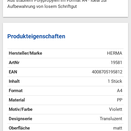
Aus stabilem Polypropylen im Format A4 · Ideal zur
Aufbewahrung von losem Schriftgut
Produkteigenschaften
Hersteller/Marke
HERMA
ArtNr
19581
EAN
4008705195812
Inhalt
1 Stück
Format
A4
Material
PP
Motiv/Farbe
Violett
Designserie
Transluzent
Oberfläche
matt