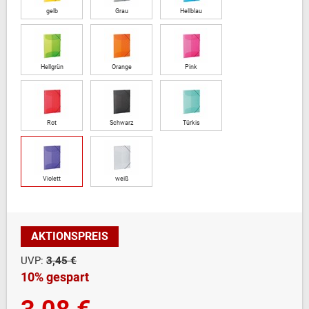
gelb
Grau
Hellblau
Hellgrün
Orange
Pink
Rot
Schwarz
Türkis
Violett
weiß
AKTIONSPREIS
UVP:
3,45 €
10% gespart