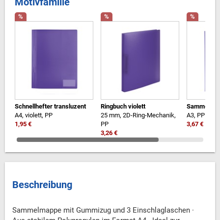
Motivfamilie
%
%
%
Schnellhefter transluzent
Ringbuch violett
Sammelmapp
A4, violett, PP
25 mm, 2D-Ring-Mechanik,
A3, PP
1,95 €
PP
3,67 €
3,26 €
Beschreibung
Sammelmappe mit Gummizug und 3 Einschlaglaschen ·