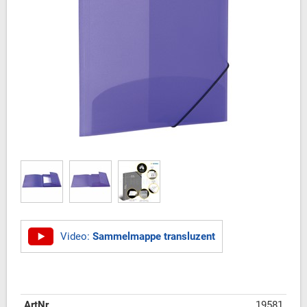
Video:
Sammelmappe transluzent
ArtNr
19581