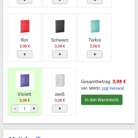
+
+
+
Rot
Schwarz
Türkis
3,08 €
3,08 €
3,08 €
+
+
+
Gesamtbetrag:
3,08 €
inkl. MWSt.
zzgl Versand
Violett
weiß
In den Warenkorb
3,08 €
3,08 €
-
+
+