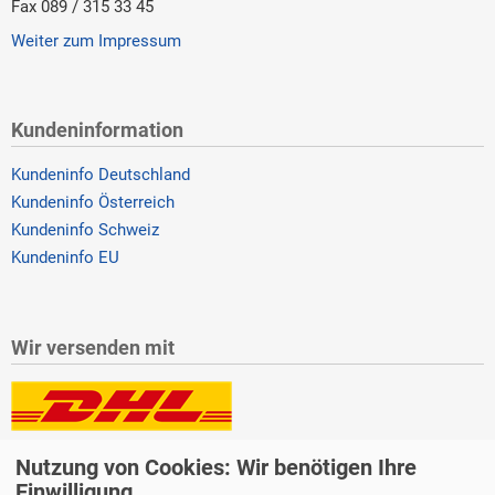
Fax 089 / 315 33 45
Weiter zum Impressum
Kundeninformation
Kundeninfo Deutschland
Kundeninfo Österreich
Kundeninfo Schweiz
Kundeninfo EU
Wir versenden mit
Lieferung auch an Packstationen und Postfilialen
Nutzung von Cookies: Wir benötigen Ihre
Samstagszustellung
Einwilligung