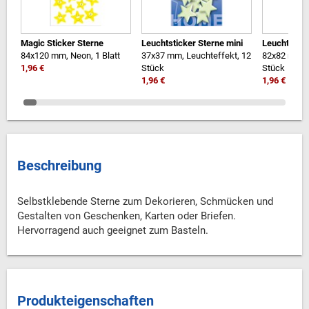
Magic Sticker Sterne
Leuchtsticker Sterne mini
Leuchtstick
84x120 mm, Neon, 1 Blatt
37x37 mm, Leuchteffekt, 12
82x82 mm, L
1,96 €
Stück
Stück
1,96 €
1,96 €
Beschreibung
Selbstklebende Sterne zum Dekorieren, Schmücken und
Gestalten von Geschenken, Karten oder Briefen.
Hervorragend auch geeignet zum Basteln.
Produkteigenschaften