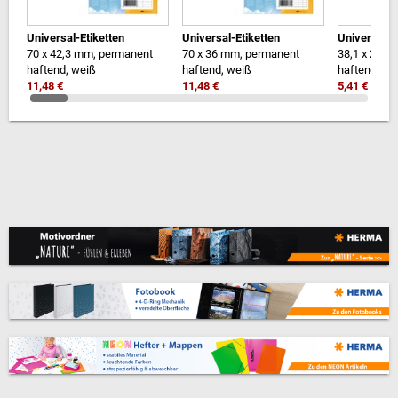
Universal-Etiketten
Universal-Etiketten
Universal-E
70 x 42,3 mm, permanent
70 x 36 mm, permanent
38,1 x 21,2
haftend, weiß
haftend, weiß
haftend, we
11,48 €
11,48 €
5,41 €