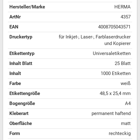
Hersteller/Marke
HERMA
ArtNr
4357
EAN
4008705043571
Druckertyp
für Inkjet-, Laser-, Farblaserdrucker
und Kopierer
Etikettentyp
Universaletiketten
Inhalt Blatt
25 Blatt
Inhalt
1000 Etiketten
Farbe
weiß
Etikettengröße
48,5 x 25,4 mm
Bogengröße
A4
Kleberart
permanent haftend
Oberfläche
matt
Form
rechteckig