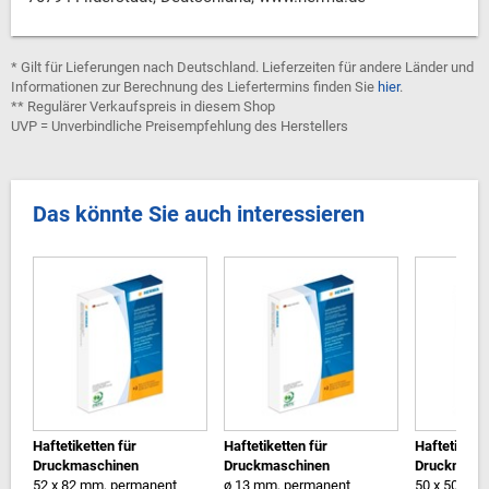
* Gilt für Lieferungen nach Deutschland. Lieferzeiten für andere Länder und
Informationen zur Berechnung des Liefertermins finden Sie
hier
.
** Regulärer Verkaufspreis in diesem Shop
UVP = Unverbindliche Preisempfehlung des Herstellers
Das könnte Sie auch interessieren
Haftetiketten für
Haftetiketten für
Haftetikette
Druckmaschinen
Druckmaschinen
Druckmasc
52 x 82 mm, permanent
ø 13 mm, permanent
50 x 50 mm