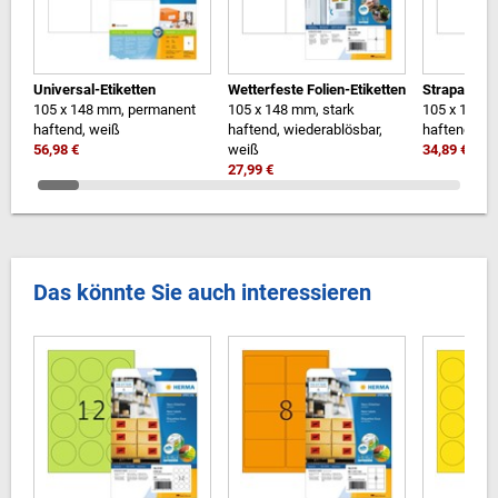
Universal-Etiketten
Wetterfeste Folien-Etiketten
Strapazierf
105 x 148 mm, permanent
105 x 148 mm, stark
105 x 148 m
haftend, weiß
haftend, wiederablösbar,
haftend, we
56,98 €
weiß
34,89 €
27,99 €
Das könnte Sie auch interessieren