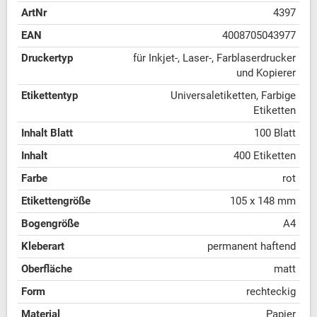
ArtNr
4397
EAN
4008705043977
Druckertyp
für Inkjet-, Laser-, Farblaserdrucker
und Kopierer
Etikettentyp
Universaletiketten, Farbige
Etiketten
Inhalt Blatt
100 Blatt
Inhalt
400 Etiketten
Farbe
rot
Etikettengröße
105 x 148 mm
Bogengröße
A4
Kleberart
permanent haftend
Oberfläche
matt
Form
rechteckig
Material
Papier