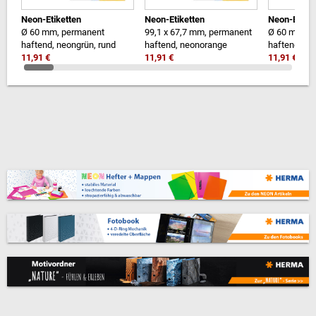
Neon-Etiketten
Neon-Etiketten
Neon-Etiket
Ø 60 mm, permanent
99,1 x 67,7 mm, permanent
Ø 60 mm, p
haftend, neongrün, rund
haftend, neonorange
haftend, ne
11,91 €
11,91 €
11,91 €