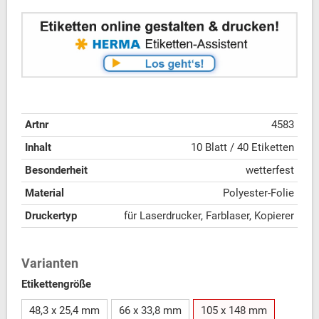
Artnr
4583
Inhalt
10 Blatt / 40 Etiketten
Besonderheit
wetterfest
Material
Polyester-Folie
Druckertyp
für Laserdrucker, Farblaser, Kopierer
Varianten
Etikettengröße
48,3 x 25,4 mm
66 x 33,8 mm
105 x 148 mm