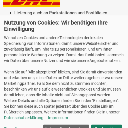
Lieferung auch an Packstationen und Postfilialen
Samstagszustellung
Nutzung von Cookies: Wir benötigen Ihre
Einwilligung
Wir nutzen Cookies und andere Technologien der lokalen
Speicherung von Informationen, damit unsere Website sicher und
zuverlässig läuft, um Inhalte zu personalisieren, und um Ihnen
Bequeme Zahlung über Paypal
personalisierte Werbung zu zeigen. Damit das funktioniert, sammeln
14 Tage Widerrufsrecht
wir Daten über unsere Nutzer und wie sie unsere Angebote nutzen.
2 Jahre Gewährleistung
Wenn Sie auf "Alle akzeptieren" klicken, sind Sie damit einverstanden
und erlauben uns, diese Daten an Dritte weiterzugeben, etwa unsere
Marketingpartner. Falls Sie dem nicht zustimmen möchten,
Alle Texte, Grafiken, Bilder und das Layout sind urheberrechtlich
beschränken wir uns auf die wesentlichen Cookies und Sie müssen
geschützt und dürfen nicht ohne ausdrückliche, schriftliche
damit leben, dass die Inhalte nicht auf Sie angepasst werden.
Erlaubnis weiterverwendet werden.
Weitere Details und alle Optionen finden Sie in den "Einstellungen".
© 2026 bits&paper GmbH - HERMA Fachshop - HERMA 4583 -
Sie können diese auch später jederzeit über den Cookie Link im
Wetterfeste Folien-Etiketten A4, weiß, 105 x 148 mm, extrem
Fußbereich anpassen. Weitere Informationen finden Sie in unserer
stark haftend
Datenschutzerklärung
.
Impressum