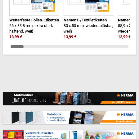
Wetterfeste Folien-Etiketten
Namens-/Textiletiketten
Namens-/Tex
66 x 33,8 mm, extra stark
80 x 50 mm, wiederablösbar,
88,9 x 33,8
haftend, weiß
weiß
wiederablös
13,99 €
13,99 €
13,99 €