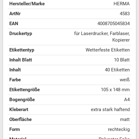
Hersteller/Marke
HERMA
ArtNr
4583
EAN
4008705045834
Druckertyp
für Laserdrucker, Farblaser,
Kopierer
Etikettentyp
Wetterfeste Etiketten
Inhalt Blatt
10 Blatt
Inhalt
40 Etiketten
Farbe
weiß
Etikettengröße
105 x 148 mm
Bogengröße
A4
Kleberart
extra stark haftend
Oberfläche
matt
Form
rechteckig