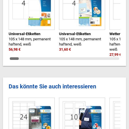
Universal-Etiketten
Universal-Etiketten
Wetterfeste
105 x 148 mm, permanent
105 x 148 mm, permanent
105 x 148 m
haftend, weiß
haftend, weiß
haftend, wi
56,98 €
31,60 €
weiß
27,99 €
Das könnte Sie auch interessieren