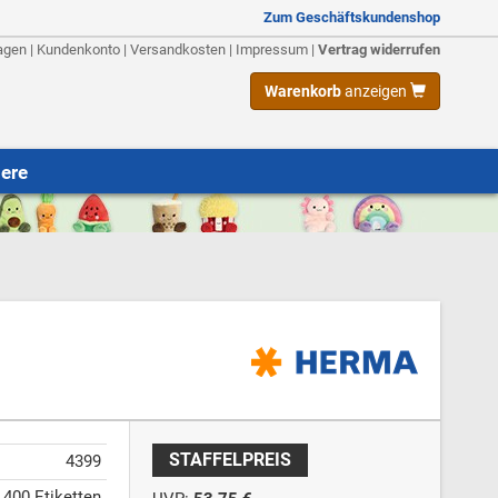
Zum Geschäftskundenshop
agen
|
Kundenkonto
|
Versandkosten
|
Impressum
|
Vertrag widerrufen
Warenkorb
anzeigen
iere
STAFFELPREIS
4399
/ 400 Etiketten