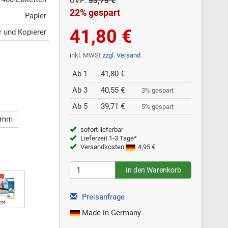
UVP:
53,75 €
22% gespart
Papier
41,80 €
er und Kopierer
inkl. MWSt
zzgl. Versand
Ab 1
41,80 €
Ab 3
40,55 €
3% gespart
Ab 5
39,71 €
5% gespart
5 mm
sofort lieferbar
Lieferzeit 1-3 Tage*
Versandkosten
: 4,95 €
Preisanfrage
rot
Made in Germany