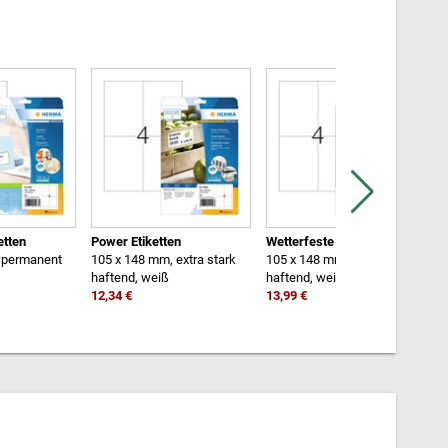
etten
Power Etiketten
Wetterfeste Folien-Etiketten
T
 permanent
105 x 148 mm, extra stark
105 x 148 mm, extra stark
1
haftend, weiß
haftend, weiß
h
12,34 €
13,99 €
3