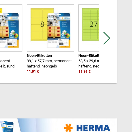
n
Neon-Etiketten
Neon-Etiketten
O
manent
99,1 x 67,7 mm, permanent
63,5 x 29,6 mm, permanent
6
elb, rund
haftend, neongelb
haftend, neongrün
h
11,91 €
11,91 €
1