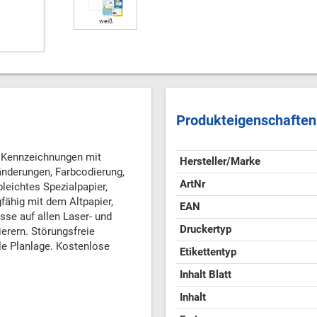
weiß
Produkteigenschaften
ür Kennzeichnungen mit
Hersteller/Marke
änderungen, Farbcodierung,
ArtNr
bleichtes Spezialpapier,
gfähig mit dem Altpapier,
EAN
se auf allen Laser- und
Druckertyp
ierern. Störungsfreie
e Planlage. Kostenlose
Etikettentyp
Inhalt Blatt
Inhalt