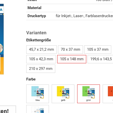
Material
Druckertyp
für Inkjet-, Laser-, Farblaserdruck
Varianten
Etikettengröße
45,7 x 21,2 mm
70 x 37 mm
105 x 37 mm
105 x 42,3 mm
105 x 148 mm
199,6 x 143,
210 x 297 mm
Farbe
blau
gelb
grün