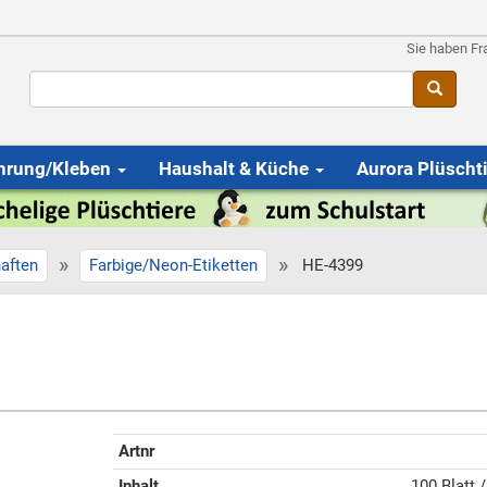
Sie haben Fr
hrung/Kleben
Haushalt & Küche
Aurora Plüscht
»
»
aften
Farbige/Neon-Etiketten
HE-4399
Artnr
Inhalt
100 Blatt 