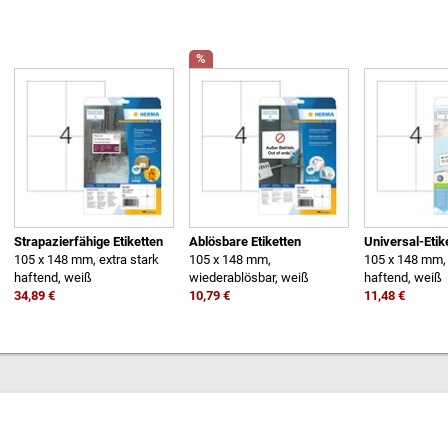
%
Strapazierfähige Etiketten
Ablösbare Etiketten
Universal-Etik
105 x 148 mm, extra stark
105 x 148 mm,
105 x 148 mm,
haftend, weiß
wiederablösbar, weiß
haftend, weiß
34,89 €
10,79 €
11,48 €