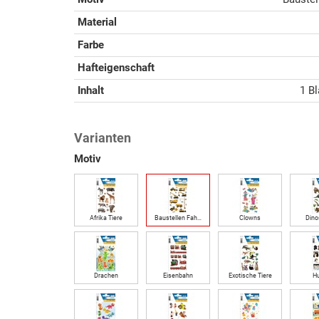
Material
Farbe
Hafteigenschaft
Inhalt
1 Bl
Varianten
Motiv
Afrika Tiere
Baustellen Fah…
Clowns
Dino
Drachen
Eisenbahn
Exotische Tiere
H