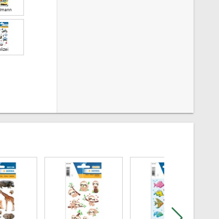
lmann
lizei