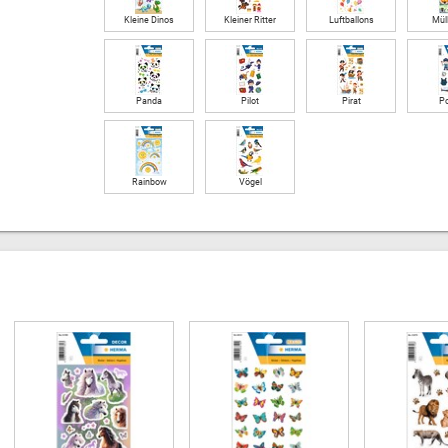
Kleine Dinos
Kleiner Ritter
Luftballons
Mül
Panda
Pilot
Pirat
Po
Rainbow
Vögel