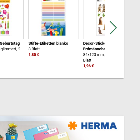
 Geburtstag
Stifte-Etiketten blanko
Decor-Sticker
D
glimmert, 2
3 Blatt
Erdmännchen
8
1,85 €
84x120 mm, bedruckt, 3
B
Blatt
1
1,96 €