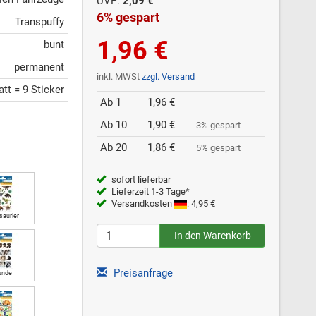
UVP:
2,09 €
6% gespart
Transpuffy
1,96 €
bunt
permanent
inkl. MWSt
zzgl. Versand
att = 9 Sticker
Ab 1
1,96 €
Ab 10
1,90 €
3% gespart
Ab 20
1,86 €
5% gespart
sofort lieferbar
Lieferzeit 1-3 Tage*
Versandkosten
: 4,95 €
saurier
Preisanfrage
unde