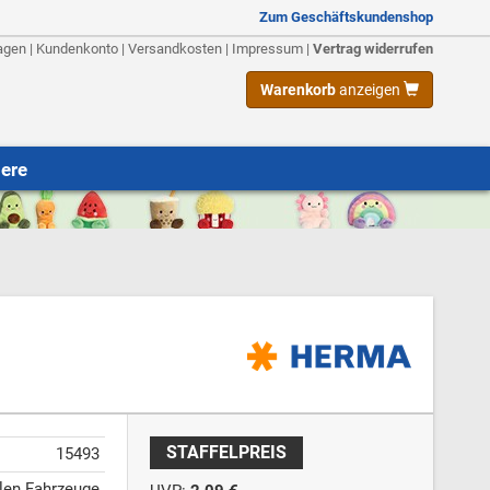
Zum Geschäftskundenshop
agen
|
Kundenkonto
|
Versandkosten
|
Impressum
|
Vertrag widerrufen
Warenkorb
anzeigen
iere
STAFFELPREIS
15493
len Fahrzeuge