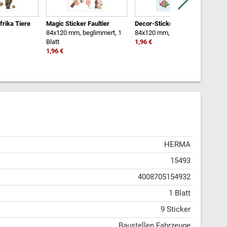
frika Tiere
Magic Sticker Faultier
Decor-Sticker Fische
K
84x120 mm, beglimmert, 1
84x120 mm, 3 Blatt
3
Blatt
1,96 €
1
1,96 €
HERMA
15493
4008705154932
1 Blatt
9 Sticker
Baustellen Fahrzeuge