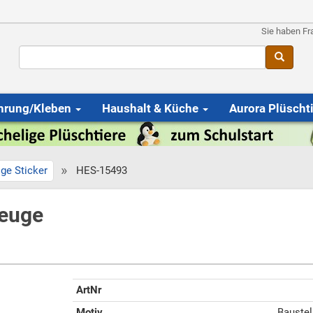
Sie haben Fr
hrung/Kleben
Haushalt & Küche
Aurora Plüscht
»
ige Sticker
HES-15493
zeuge
ArtNr
Motiv
Baustel